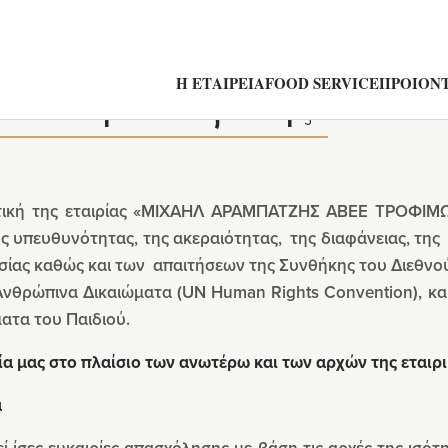
Η ΕΤΑΙΡΕΙΑ
FOOD SERVICE
ΠΡΟΙΟΝΤ
λιτική Εταιρικής Κοινω
τική της εταιρίας «ΜΙΧΑΗΛ ΑΡΑΜΠΑΤΖΗΣ ΑΒΕΕ ΤΡΟΦΙΜΩΝ»
ης υπευθυνότητας, της ακεραιότητας, της διαφάνειας, της 
ίας καθώς και των απαιτήσεων της Συνθήκης του Διεθνού
 Ανθρώπινα Δικαιώματα (UN Human Rights Convention), κ
ατα του Παιδιού.
ία μας στο πλαίσιο των ανωτέρω και των αρχών της εταιρι
τα
 ίσες ευκαιρίες απασχόλησης με βάση τις αρχές της ισότ