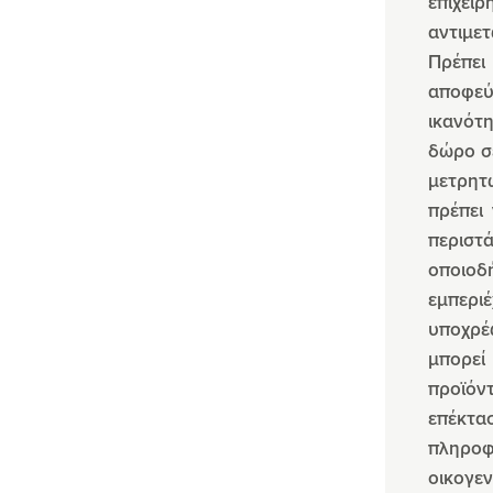
επιχειρ
αντιμε
Πρέπει
αποφεύγ
ικανότ
δώρο σ
μετρητ
πρέπει
περιστ
οποιοδ
εμπερι
υποχρέ
μπορεί
προϊόν
επέκτασ
πληροφ
οικογε