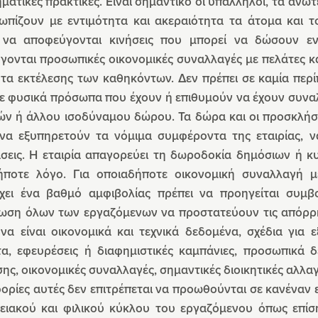
ηματικές πρακτικές. Είναι σημαντικό οι υπάλληλοι, τα ανώτ
τωπίζουν με εντιμότητα και ακεραιότητα τα άτομα και 
 να αποφεύγονται κινήσεις που μπορεί να δώσουν εν
ονται προσωπικές οικονομικές συναλλαγές με πελάτες κα
ητα εκτέλεσης των καθηκόντων. Δεν πρέπει σε καμία πε
ε φυσικά πρόσωπα που έχουν ή επιθυμούν να έχουν συναλ
ών ή άλλου ισοδύναμου δώρου. Τα δώρα και οι προσκλήσ
 να εξυπηρετούν τα νόμιμα συμφέροντα της εταιρίας, να
άσεις. Η εταιρία απαγορεύει τη δωροδοκία δημόσιων ή κ
ήποτε λόγο. Για οποιαδήποτε οικονομική συναλλαγή 
έχει ένα βαθμό αμφιβολίας πρέπει να προηγείται συμβ
ωση όλων των εργαζόμενων να προστατεύουν τις απόρρητ
 να είναι οικονομικά και τεχνικά δεδομένα, σχέδια για
τα, εφευρέσεις ή διαφημιστικές καμπάνιες, προσωπικά 
ης, οικονομικές συναλλαγές, σημαντικές διοικητικές αλλαγ
ορίες αυτές δεν επιτρέπεται να προωθούνται σε κανέναν
νειακού και φιλικού κύκλου του εργαζόμενου όπως επίσ