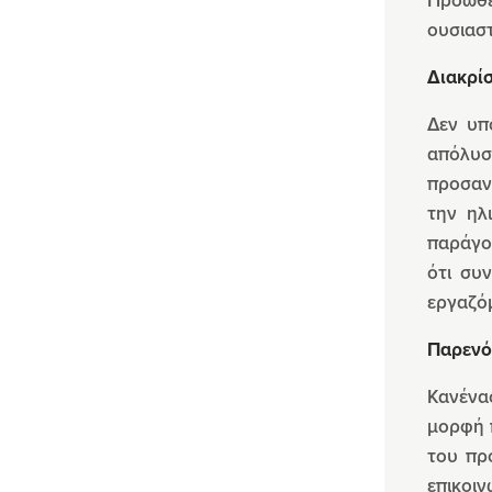
ουσιαστ
Διακρί
Δεν υπ
απόλυση
προσανα
την ηλ
παράγο
ότι συ
εργαζό
Παρενό
Κανένα
μορφή 
του πρ
επικοι