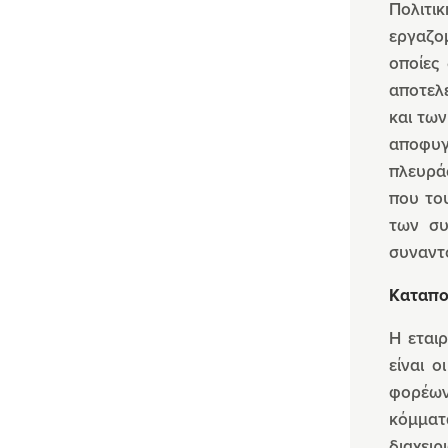
Πολιτικ
εργαζομ
οποίες
αποτελ
και των
αποφυγ
πλευρά
που το
των συ
συναντο
Καταπο
Η εται
είναι 
φορέων 
κόμματα
διαχειρ