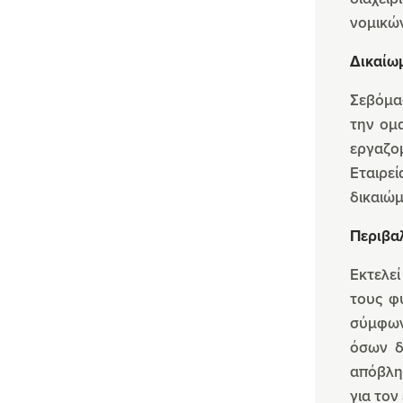
νομικών
Δικαίω
Σεβόμα
την ομ
εργαζο
Εταιρεί
δικαιώμ
Περιβα
Εκτελεί
τους φ
σύμφων
όσων δ
απόβλητ
για τον