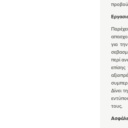
προβού
Εργασι
Παρέχε
απασχολ
για τη
σεβασμό
περί αν
επίσης
αξιοπρ
συμπερι
Δίνει τ
εντύπο
τους.
Ασφάλε