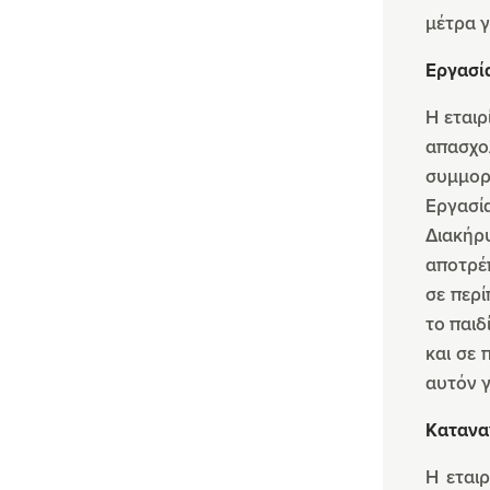
μέτρα γ
Εργασί
Η εταιρ
απασχο
συμμορ
Εργασία
Διακήρ
αποτρέ
σε περί
το παιδ
και σε
αυτόν γ
Κατανα
Η εταιρ