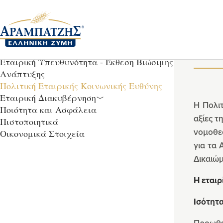
Η εταιρεία
Όραμα
Πο
Φιλοσοφία
Εταιρική Υπευθυνότητα - Έκθεση Βιώσιμης
Ανάπτυξης
Πολιτική Εταιρικής Κοινωνικής Ευθύνης
Εταιρική Διακυβέρνηση
Η Πολι
Ποιότητα και Ασφάλεια
αξίες τ
Πιστοποιητικά
νομοθεσ
Οικονομικά Στοιχεία
για τα
Δικαιώμ
Η εταιρ
Ισότη
Προωθεί