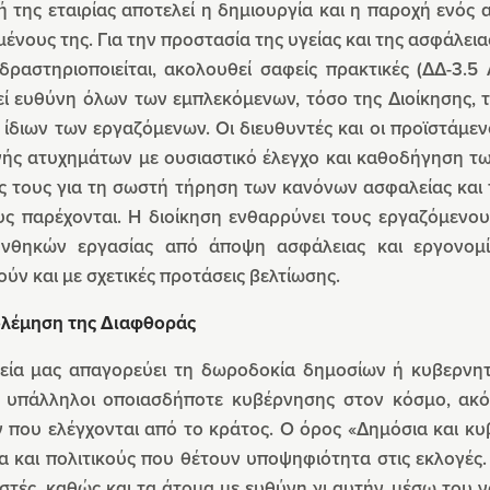
ή της εταιρίας αποτελεί η δημιουργία και η παροχή ενό
ένους της. Για την προστασία της υγείας και της ασφάλει
 δραστηριοποιείται, ακολουθεί σαφείς πρακτικές (ΔΔ-3
εί ευθύνη όλων των εμπλεκόμενων, τόσο της Διοίκησης, 
 ίδιων των εργαζόμενων. Οι διευθυντές και οι προϊστάμε
ής ατυχημάτων με ουσιαστικό έλεγχο και καθοδήγηση των
ς τους για τη σωστή τήρηση των κανόνων ασφαλείας και
υς παρέχονται. Η διοίκηση ενθαρρύνει τους εργαζόμενου
νθηκών εργασίας από άποψη ασφάλειας και εργονομί
ύν και με σχετικές προτάσεις βελτίωσης.
λέμηση της Διαφθοράς
ρεία μας απαγορεύει τη δωροδοκία δημοσίων ή κυβερνητ
οι υπάλληλοι οποιασδήποτε κυβέρνησης στον κόσμο, ακό
που ελέγχονται από το κράτος. Ο όρος «Δημόσια και κυβ
 και πολιτικούς που θέτουν υποψηφιότητα στις εκλογές.
ιστές, καθώς και τα άτομα με ευθύνη γι αυτήν, μέσω το