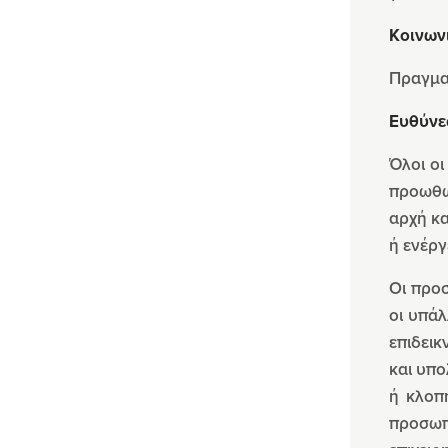
Κοινων
Πραγματ
Ευθύνε
Όλοι οι
προωθώ
αρχή κα
ή ενέργ
Οι προσ
οι υπάλ
επιδεικ
και υπο
ή κλοπή
προσωπ