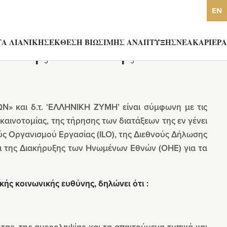
EN
Α ΛΙΑΝΙΚΗΣ
ΕΚΘΕΣΗ ΒΙΩΣΙΜΗΣ ΑΝΑΠΤΥΞΗΣ
ΝΕΑ
ΚΑΡΙΕΡΑ
νικής Ευθύνης
 και δ.τ. ‘ΕΛΛΗΝΙΚΗ ΖΥΜΗ’ είναι σύμφωνη με τις
καινοτομίας, της τήρησης των διατάξεων της εν γένει
ς Οργανισμού Εργασίας (ILO), της Διεθνούς Δήλωσης
αι της Διακήρυξης των Ηνωμένων Εθνών (ΟΗΕ) για τα
κής κοινωνικής ευθύνης, δηλώνει ότι :
ητας, της αμεροληψίας και τα απαιτούμενα τυπικά και