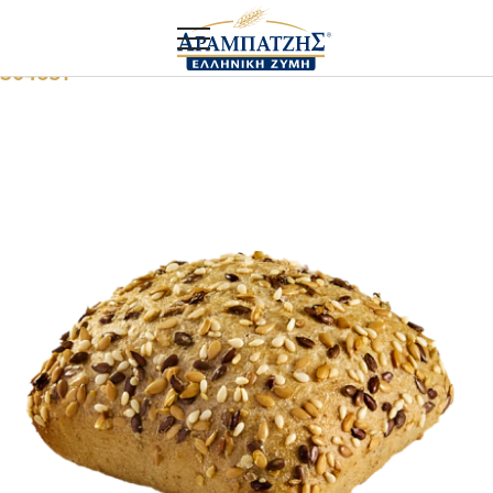
Αρχική
Mini
Μίνι κουβέρ μεσογειακό
304651