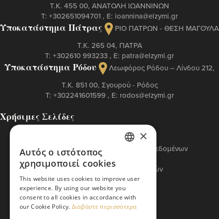
Τ.Κ. 455 00, ΑΝΑΤΟΛΗ ΙΩΑΝΝΙΝΩΝ
Τ:
+302651094701
, Ε:
ioannina@elzymi.gr
Υποκατάστημα Πάτρας
ΡΙΟ ΠΑΤΡΩΝ - ΘΕΣΗ ΜΑΓΟΥΛΑ
Τ.Κ. 265 04, ΠΑΤΡΑ
Τ:
+302610 993233
, Ε:
patra@elzymi.gr
Υποκατάστημα Ρόδου
Λεωφόρος Ρόδου – Λίνδου 212,
T.K. 851 00, Σγουρού - Ρόδος
Τ:
+302241601599
, Ε:
rodos@elzymi.gr
Χρήσιμες Σελίδες
Επικοινωνία
×
Πολιτική Cookies
Πολιτική Προστασίας Προσωπικών Δεδομένων
Αυτός ο ιστότοπος
GREEK
Όροι Χρήσης
χρησιμοποιεί cookies
Πολιτική Διαχείρισης Αναφορών
ENGLISH
Βασικός Κώδικας ETI
This website uses cookies to improve user
experience. By using our website you
consent to all cookies in accordance with
our Cookie Policy.
Διαβάστε περισσότερα