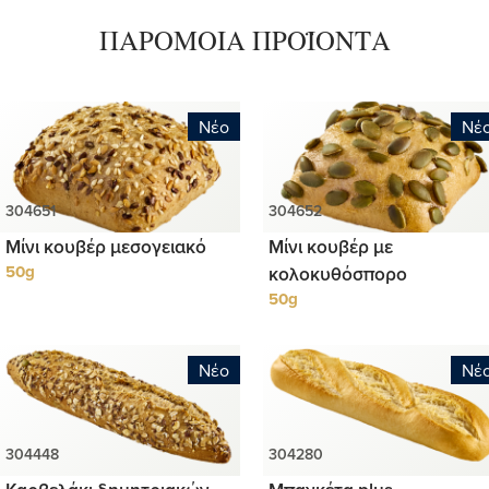
ΠΑΡΟΜΟΙΑ ΠΡΟΪΟΝΤΑ
Νέο
Νέ
Μίνι κουβέρ μεσογειακό
Μίνι κουβέρ με
50g
κολοκυθόσπορο
50g
Νέο
Νέ