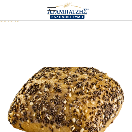
Αρχική
Mini
Μίνι κουβέρ δημητριακών
304649