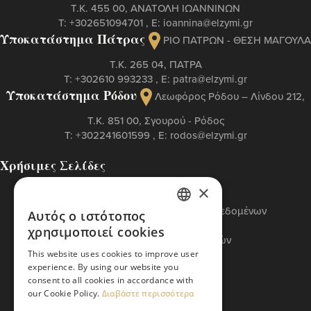
Τ.Κ. 455 00, ΑΝΑΤΟΛΗ ΙΩΑΝΝΙΝΩΝ
Τ:
+302651094701
, Ε:
ioannina@elzymi.gr
Υποκατάστημα Πάτρας
ΡΙΟ ΠΑΤΡΩΝ - ΘΕΣΗ ΜΑΓΟΥΛΑ
Τ.Κ. 265 04, ΠΑΤΡΑ
Τ:
+302610 993233
, Ε:
patra@elzymi.gr
Υποκατάστημα Ρόδου
Λεωφόρος Ρόδου – Λίνδου 212,
T.K. 851 00, Σγουρού - Ρόδος
Τ:
+302241601599
, Ε:
rodos@elzymi.gr
Χρήσιμες Σελίδες
Επικοινωνία
×
Πολιτική Cookies
Πολιτική Προστασίας Προσωπικών Δεδομένων
Αυτός ο ιστότοπος
GREEK
Όροι Χρήσης
χρησιμοποιεί cookies
Πολιτική Διαχείρισης Αναφορών
ENGLISH
Βασικός Κώδικας ETI
This website uses cookies to improve user
experience. By using our website you
consent to all cookies in accordance with
our Cookie Policy.
Διαβάστε περισσότερα