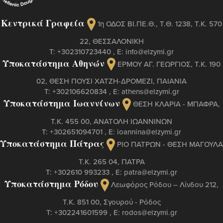
Κεντρικά Γραφεία
1η ΟΔΟΣ ΒΙ.ΠΕ.Θ., Τ.Θ. 1238, Τ.Κ. 570
22, ΘΕΣΣΑΛΟΝΙΚΗ
Τ:
+302310723440
, Ε:
info@elzymi.gr
Υποκατάστημα Αθηνών
ΕΡΜΟΥ ΑΓ. ΓΕΩΡΓΙΟΣ, T.K. 190
02, ΘΕΣΗ ΠΟΥΣΙ ΧΑΤΖΗ-ΔΡΟΜΕΖΙ, ΠΑΙΑΝΙΑ
Τ:
+302106620834
, Ε:
athens@elzymi.gr
Υποκατάστημα Ιωαννίνων
ΘΕΣΗ ΚΛΑΡΙΑ - ΜΠΑΦΡΑ,
Τ.Κ. 455 00, ΑΝΑΤΟΛΗ ΙΩΑΝΝΙΝΩΝ
Τ:
+302651094701
, Ε:
ioannina@elzymi.gr
Υποκατάστημα Πάτρας
ΡΙΟ ΠΑΤΡΩΝ - ΘΕΣΗ ΜΑΓΟΥΛΑ
Τ.Κ. 265 04, ΠΑΤΡΑ
Τ:
+302610 993233
, Ε:
patra@elzymi.gr
Υποκατάστημα Ρόδου
Λεωφόρος Ρόδου – Λίνδου 212,
T.K. 851 00, Σγουρού - Ρόδος
Τ:
+302241601599
, Ε:
rodos@elzymi.gr