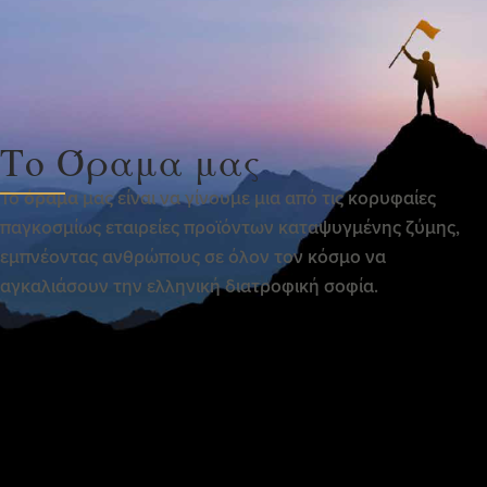
Το Όραμα μας
Το
όραμα
μας είναι να γίνουμε μια από τις κορυφαίες
παγκοσμίως εταιρείες προϊόντων καταψυγμένης ζύμης,
εμπνέοντας ανθρώπους σε όλον τον κόσμο να
αγκαλιάσουν την ελληνική διατροφική σοφία.