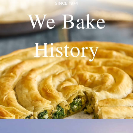
SINCE 1974
We Bake
History