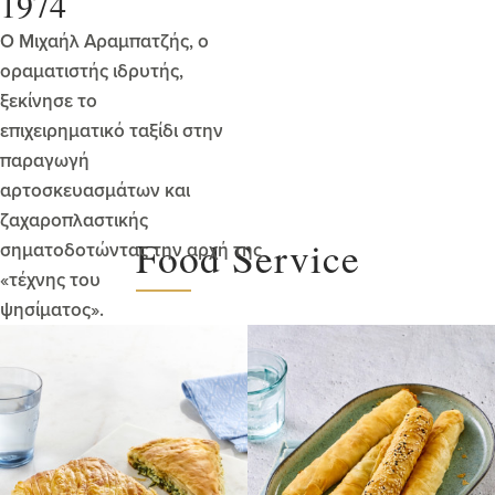
1974
Ο Μιχαήλ Αραμπατζής, ο
οραματιστής ιδρυτής,
ξεκίνησε το
επιχειρηματικό ταξίδι στην
παραγωγή
αρτοσκευασμάτων και
ζαχαροπλαστικής
Food Service
σηματοδοτώντας την αρχή της
«τέχνης του
ψησίματος».