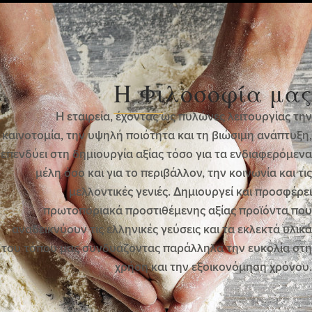
Η Φιλοσοφία μας
Η εταιρεία, έχοντας ως πυλώνες λειτουργίας την
καινοτομία, την υψηλή ποιότητα και τη βιώσιμη ανάπτυξη,
επενδύει στη δημιουργία αξίας τόσο για τα ενδιαφερόμενα
μέλη όσο και για το περιβάλλον, την κοινωνία και τις
μελλοντικές γενιές. Δημιουργεί και προσφέρει
πρωτοποριακά προστιθέμενης αξίας προϊόντα που
αναδεικνύουν τις ελληνικές γεύσεις και τα εκλεκτά υλικά
του τόπου μας συνδυάζοντας παράλληλα την ευκολία στη
χρήση και την εξοικονόμηση χρόνου.