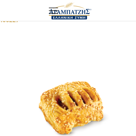
Αρχική
Food service
Σουσαμάκια Λουκάνικό Μυκόνου
100227