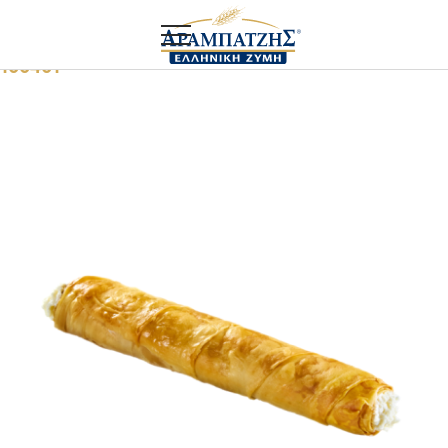
Αρχική
Food service
Ρολό με τυρί μυζήθρα και φέτα Π.O.Π
100401