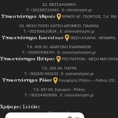
22, ΘΕΣΣΑΛΟΝΙΚΗ
Τ:
+302310723440
, Ε:
info@elzymi.gr
Υποκατάστημα Αθηνών
ΕΡΜΟΥ ΑΓ. ΓΕΩΡΓΙΟΣ, T.K. 190
02, ΘΕΣΗ ΠΟΥΣΙ ΧΑΤΖΗ-ΔΡΟΜΕΖΙ, ΠΑΙΑΝΙΑ
Τ:
+302106620834
, Ε:
athens@elzymi.gr
Υποκατάστημα Ιωαννίνων
ΘΕΣΗ ΚΛΑΡΙΑ - ΜΠΑΦΡΑ,
Τ.Κ. 455 00, ΑΝΑΤΟΛΗ ΙΩΑΝΝΙΝΩΝ
Τ:
+302651094701
, Ε:
ioannina@elzymi.gr
Υποκατάστημα Πάτρας
ΡΙΟ ΠΑΤΡΩΝ - ΘΕΣΗ ΜΑΓΟΥΛΑ
Τ.Κ. 265 04, ΠΑΤΡΑ
Τ:
+302610 993233
, Ε:
patra@elzymi.gr
Υποκατάστημα Ρόδου
Λεωφόρος Ρόδου – Λίνδου 212,
T.K. 851 00, Σγουρού - Ρόδος
Τ:
+302241601599
, Ε:
rodos@elzymi.gr
Χρήσιμες Σελίδες
Επικοινωνία