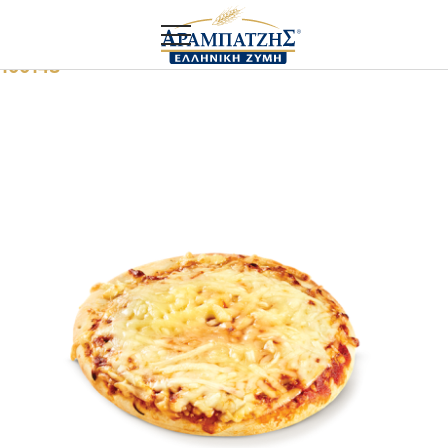
Αρχική
Food service
Πίτσα μαργαρίτα στρογγυλή
100148