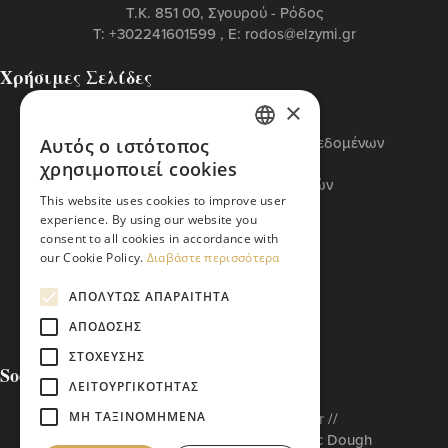
T.K. 851 00, Σγουρού - Ρόδος
Τ:
+302241601599
, Ε:
rodos@elzymi.gr
Χρήσιμες Σελίδες
Επικοινωνία
×
Πολιτική Cookies
Πολιτική Προστασίας Προσωπικών Δεδομένων
Αυτός ο ιστότοπος
GREEK
Όροι Χρήσης
χρησιμοποιεί cookies
Πολιτική Διαχείρισης Αναφορών
ENGLISH
This website uses cookies to improve user
Βασικός Κώδικας ETI
experience. By using our website you
consent to all cookies in accordance with
our Cookie Policy.
Διαβάστε περισσότερα
ΑΠΟΛΎΤΩΣ ΑΠΑΡΑΊΤΗΤΑ
ΑΠΌΔΟΣΗΣ
ΣΤΌΧΕΥΣΗΣ
Social Media
ΛΕΙΤΟΥΡΓΙΚΌΤΗΤΑΣ
ΜΗ ΤΑΞΙΝΟΜΗΜΈΝΑ
Built to matter by // Don'tMatter //
Copyright © 2026 Arabatzis Hellenic Dough