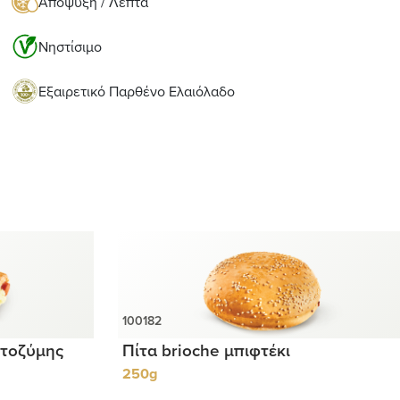
Απόψυξη / Λεπτά
Νηστίσιμο
Εξαιρετικό Παρθένο Ελαιόλαδο
τοζύμης
Πίτα brioche μπιφτέκι
250g