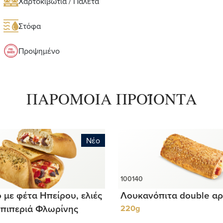
Χαρτοκιβώτια / Παλέτα
Στόφα
Προψημένο
ΠΑΡΟΜΟΙΑ ΠΡΟΪΟΝΤΑ
Νέο
 με φέτα Ηπείρου, ελιές
Λουκανόπιτα double αρ
πιπεριά Φλωρίνης
220g