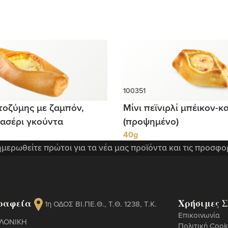
ρτοζύμης με ζαμπόν,
Μίνι πεϊνιρλί μπέικον-κ
κασέρι γκούντα
(προψημένο)
40g
μερωθείτε πρώτοι για τα νέα μας προϊόντα και τις προσφο
ραφεία
Χρήσιμες Σ
1η ΟΔΟΣ ΒΙ.ΠΕ.Θ., Τ.Θ. 1238, Τ.Κ.
Επικοινωνία
ΑΛΟΝΙΚΗ
Πολιτική Cook