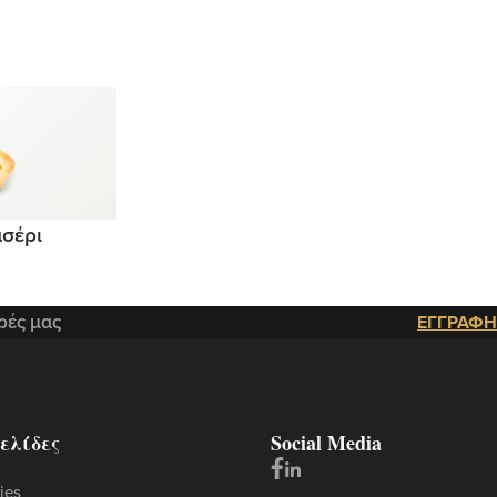
ασέρι
ρές μας
ΕΓΓΡΑΦΗ
ελίδες
Social Media
ies