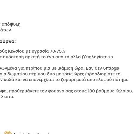
ην απόψυξη
μάτων
ούρνο:
μούς Κελσίου με υγρασία 70-75%
ε απόσταση αρκετή το ένα από το άλλο (Υπολογίστε το
γωγμένα για περίπου μία με μιάμιση ώρα. Εάν δεν υπάρχει
ία δωματίου περίπου δύο με τρεις ώρες (προσδιορίστε το
ν καλά και να επανέρχεται το ζυμάρι μετά από ελαφρύ πάτημα
τόφα, προθερμάνετε τον φούρνο σας στους 180 βαθμούς Κελσίου.
 λεπτά.