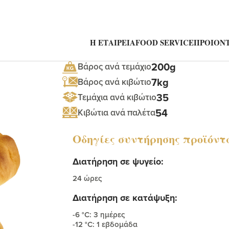
ύλα
Η ΕΤΑΙΡΕΙΑ
FOOD SERVICE
ΠΡΟΙΟΝΤ
200g
Βάρος ανά τεμάχιο
7kg
Βάρος ανά κιβώτιο
35
Τεμάχια ανά κιβώτιο
54
Κιβώτια ανά παλέτα
Οδηγίες συντήρησης προϊόντ
Διατήρηση σε ψυγείο:
24 ώρες
Διατήρηση σε κατάψυξη:
-6 °C: 3 ημέρες
-12 °C: 1 εβδομάδα