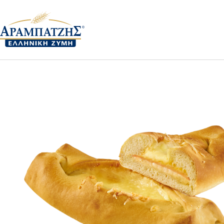
Αρχική
Food service
Πεϊνιρλί αρτοζύμης με γαλοπο
100412