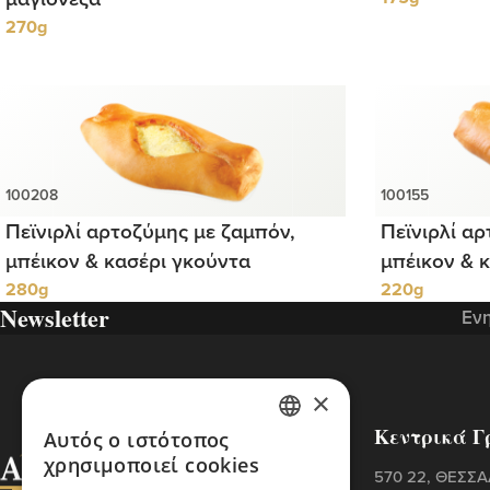
270g
Πεϊνιρλί αρτοζύμης με ζαμπόν,
Πεϊνιρλί α
μπέικον & κασέρι γκούντα
μπέικον & 
280g
220g
Newsletter
Ενη
×
Κεντρικά Γ
Αυτός ο ιστότοπος
GREEK
χρησιμοποιεί cookies
570 22, ΘΕΣΣ
ENGLISH