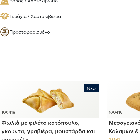
Βάρος / Χαρτοκιβώτιο
Τεμάχια / Χαρτοκιβώτια
Προστοφαρισμένο
Νέο
Φωλιά με φιλέτο κοτόπουλο,
Μεσογειακό
γκούντα, γραβιέρα, μουστάρδα και
Καλαμών & 
μαγιονέζα
175g