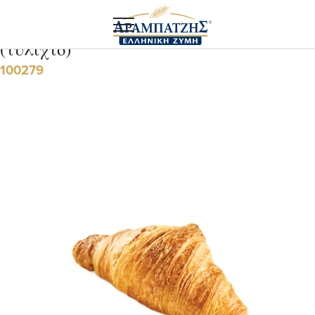
Αρχική
Food service
Μίνι κρουασάν πραλίνας φουντουκιού
(τυλιχτό)
100279