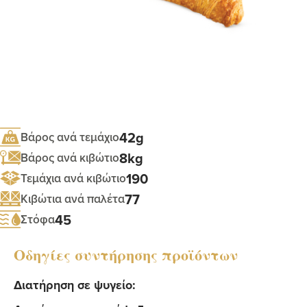
42g
Βάρος ανά τεμάχιο
8kg
Βάρος ανά κιβώτιο
190
Τεμάχια ανά κιβώτιο
77
Κιβώτια ανά παλέτα
45
Στόφα
Οδηγίες συντήρησης προϊόντων
Διατήρηση σε ψυγείο: