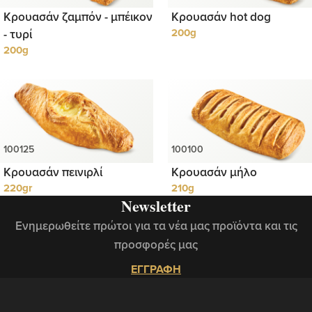
Κρουασάν ζαμπόν - μπέικον
Κρουασάν hot dog
- τυρί
200g
200g
Κρουασάν πεινιρλί
Κρουασάν μήλο
220gr
210g
Newsletter
Ενημερωθείτε πρώτοι για τα νέα μας προϊόντα και τις
προσφορές μας
ΕΓΓΡΑΦΗ