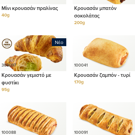
Μίνι κρουασάν πραλίνας
Κρουασάν μπατόν
40g
σοκολάτας
200g
Νέο
Κρουασάν γεμιστό με
Κρουασάν ζαμπόν - τυρί
φυστίκι
170g
95g