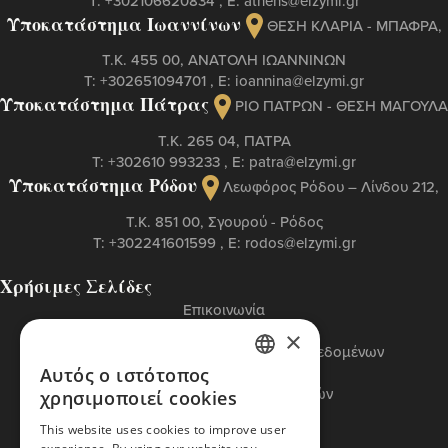
Τ:
+302106620834
, Ε:
athens@elzymi.gr
Υποκατάστημα Ιωαννίνων
ΘΕΣΗ ΚΛΑΡΙΑ - ΜΠΑΦΡΑ,
Τ.Κ. 455 00, ΑΝΑΤΟΛΗ ΙΩΑΝΝΙΝΩΝ
Τ:
+302651094701
, Ε:
ioannina@elzymi.gr
Υποκατάστημα Πάτρας
ΡΙΟ ΠΑΤΡΩΝ - ΘΕΣΗ ΜΑΓΟΥΛΑ
Τ.Κ. 265 04, ΠΑΤΡΑ
Τ:
+302610 993233
, Ε:
patra@elzymi.gr
Υποκατάστημα Ρόδου
Λεωφόρος Ρόδου – Λίνδου 212,
T.K. 851 00, Σγουρού - Ρόδος
Τ:
+302241601599
, Ε:
rodos@elzymi.gr
Χρήσιμες Σελίδες
Επικοινωνία
Πολιτική Cookies
×
Πολιτική Προστασίας Προσωπικών Δεδομένων
Όροι Χρήσης
Αυτός ο ιστότοπος
GREEK
Πολιτική Διαχείρισης Αναφορών
χρησιμοποιεί cookies
Βασικός Κώδικας ETI
ENGLISH
This website uses cookies to improve user