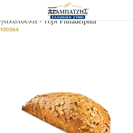
Αρχική
Food service
Τυρόπιτα D κουρού ολικής με
γαλοπούλα - τυρί Philadelphia
100364