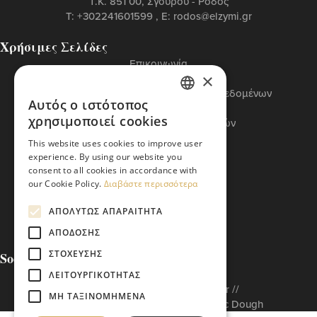
T.K. 851 00, Σγουρού - Ρόδος
Τ:
+302241601599
, Ε:
rodos@elzymi.gr
Χρήσιμες Σελίδες
Επικοινωνία
×
Πολιτική Cookies
Πολιτική Προστασίας Προσωπικών Δεδομένων
Αυτός ο ιστότοπος
Όροι Χρήσης
GREEK
χρησιμοποιεί cookies
Πολιτική Διαχείρισης Αναφορών
ENGLISH
Βασικός Κώδικας ETI
This website uses cookies to improve user
experience. By using our website you
consent to all cookies in accordance with
our Cookie Policy.
Διαβάστε περισσότερα
ΑΠΟΛΎΤΩΣ ΑΠΑΡΑΊΤΗΤΑ
ΑΠΌΔΟΣΗΣ
ΣΤΌΧΕΥΣΗΣ
Social Media
ΛΕΙΤΟΥΡΓΙΚΌΤΗΤΑΣ
Built to matter by // Don'tMatter //
ΜΗ ΤΑΞΙΝΟΜΗΜΈΝΑ
Copyright © 2026 Arabatzis Hellenic Dough