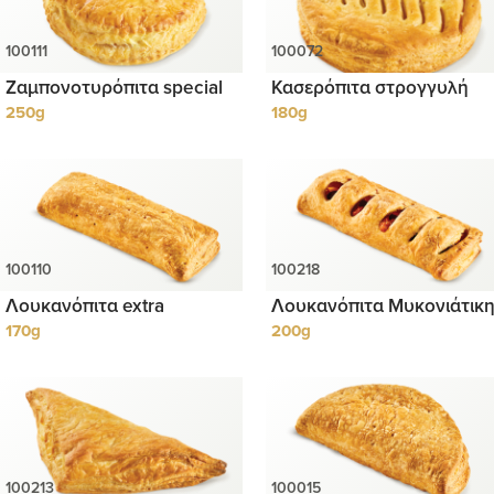
Ζαμπονοτυρόπιτα special
Κασερόπιτα στρογγυλή
250g
180g
Λουκανόπιτα extra
Λουκανόπιτα Μυκονιάτικ
170g
200g