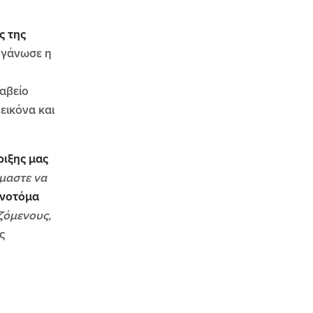
ς της
οργάνωσε η
ραβείο
εικόνα και
ριξης μας
μαστε να
ινοτόμα
ζόμενους,
ς