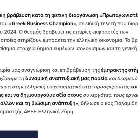
ή βράβευση κατά τη φετινή διοργάνωση «Πρωταγωνιστέ
 του
«Greek Business Champion»,
σε ειδική τελετή που δι
ου 2024. Ο θεσμός βραβεύει τις εταιρίες εκφραστές των
ι οποίες στηρίζουν έμπρακτα την ελληνική οικονομία. Το β
ίσημα στοιχεία δημοσιευμένων ισολογισμών και τη γενική 
ταιρία μας αναγνώριση και επιβράβευση της
έμπρακτης στή
εχίζουμε τη
δυναμική αναπτυξιακή μας πορεία
και δεσμευό
πωμα στην ελληνική επιχειρηματικότητα προσφέροντας
κα
ς και να δημιουργούμε αξία στους
συνεργάτες, τους εργα
άλλον και τη βιώσιμη ανάπτυξη»
,
δήλωσε ο κος Γιαλαμίδη
 Αραμπατζής ΑΒΕΕ-Ελληνική Ζύμη.