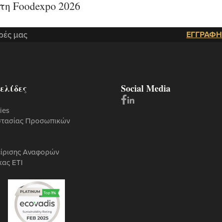
η Foodexpo 2026
ρές μας
ΕΓΓΡΑΦΗ
ελίδες
Social Media
ies
στασίας Προσωπικών
είρισης Αναφορών
κας ETI