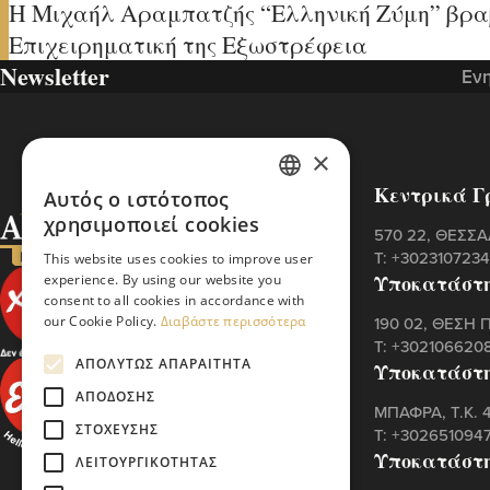
H Μιχαήλ Αραμπατζής “Ελληνική Ζύμη” βρα
Επιχειρηματική της Εξωστρέφεια
Newsletter
Ενη
×
Κεντρικά Γ
Αυτός ο ιστότοπος
GREEK
χρησιμοποιεί cookies
570 22, ΘΕΣΣ
ENGLISH
Τ:
+302310723
This website uses cookies to improve user
Υποκατάστ
experience. By using our website you
consent to all cookies in accordance with
our Cookie Policy.
Διαβάστε περισσότερα
190 02, ΘΕΣΗ 
Τ:
+302106620
ΑΠΟΛΎΤΩΣ ΑΠΑΡΑΊΤΗΤΑ
Υποκατάστ
ΑΠΌΔΟΣΗΣ
ΜΠΑΦΡΑ, Τ.Κ.
ΣΤΌΧΕΥΣΗΣ
Τ:
+302651094
Υποκατάστ
ΛΕΙΤΟΥΡΓΙΚΌΤΗΤΑΣ