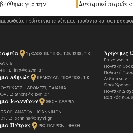
βεύθηκε για την
Δυναμικό παρών στ
μερωθείτε πρώτοι για τα νέα μας προϊόντα και τις προσφο
ραφεία
Χρήσιμες Σ
1η ΟΔΟΣ ΒΙ.ΠΕ.Θ., Τ.Θ. 1238, Τ.Κ.
Επικοινωνία
ΑΛΟΝΙΚΗ
Πολιτική Cook
440
, Ε:
info@elzymi.gr
Πολιτική Προ
ημα Αθηνών
ΕΡΜΟΥ ΑΓ. ΓΕΩΡΓΙΟΣ, T.K.
Δεδομένων
Όροι Χρήσης
ΠΟΥΣΙ ΧΑΤΖΗ-ΔΡΟΜΕΖΙ, ΠΑΙΑΝΙΑ
Πολιτική Διαχ
834
, Ε:
athens@elzymi.gr
Βασικός Κώδι
ημα Ιωαννίνων
ΘΕΣΗ ΚΛΑΡΙΑ -
 455 00, ΑΝΑΤΟΛΗ ΙΩΑΝΝΙΝΩΝ
701
, Ε:
ioannina@elzymi.gr
ημα Πάτρας
ΡΙΟ ΠΑΤΡΩΝ - ΘΕΣΗ