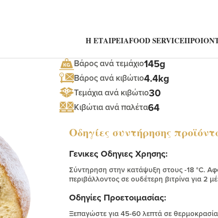
Η ΕΤΑΙΡΕΙΑ
FOOD SERVICE
ΠΡΟΙΟΝΤ
145g
Βάρος ανά τεμάχιο
4.4kg
Βάρος ανά κιβώτιο
30
Τεμάχια ανά κιβώτιο
64
Κιβώτια ανά παλέτα
Οδηγίες συντήρησης προϊόντ
Γενικες Οδηγιες Χρησης:
Σύντηρηση στην κατάψυξη στους -18 °C. Α
περιβάλλοντος σε ουδέτερη βιτρίνα για 2 μ
Οδηγίες Προετοιμασίας:
Ξεπαγώστε για 45-60 λεπτά σε θερμοκρασία