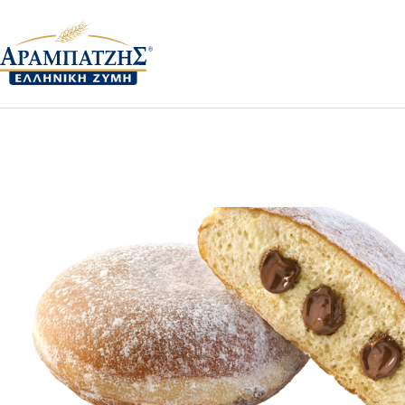
Αρχική
Donuts
Donuts Πραλίνας-Άχνη
302003