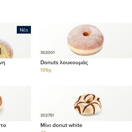
Νέο
νη
Donuts λουκουμάς
135g
́το
Μίνι donut white