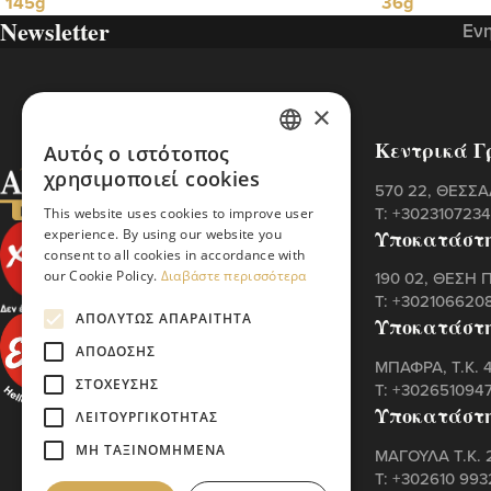
145g
36g
Newsletter
Ενη
×
Κεντρικά Γ
Αυτός ο ιστότοπος
GREEK
χρησιμοποιεί cookies
570 22, ΘΕΣΣ
ENGLISH
Τ:
+302310723
This website uses cookies to improve user
Υποκατάστ
experience. By using our website you
consent to all cookies in accordance with
our Cookie Policy.
Διαβάστε περισσότερα
190 02, ΘΕΣΗ 
Τ:
+302106620
ΑΠΟΛΎΤΩΣ ΑΠΑΡΑΊΤΗΤΑ
Υποκατάστ
ΑΠΌΔΟΣΗΣ
ΜΠΑΦΡΑ, Τ.Κ.
ΣΤΌΧΕΥΣΗΣ
Τ:
+302651094
Υποκατάστ
ΛΕΙΤΟΥΡΓΙΚΌΤΗΤΑΣ
ΜΗ ΤΑΞΙΝΟΜΗΜΈΝΑ
ΜΑΓΟΥΛΑ Τ.Κ. 
Τ:
+302610 99