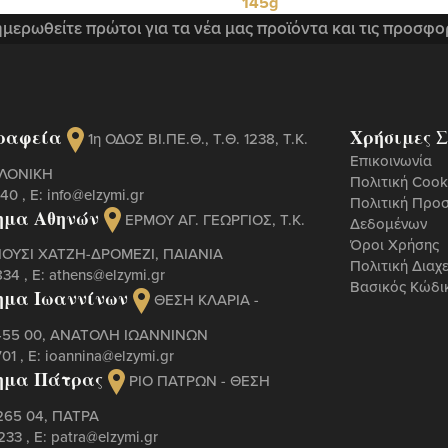
145g
μερωθείτε πρώτοι για τα νέα μας προϊόντα και τις προσφο
ραφεία
Χρήσιμες Σ
1η ΟΔΟΣ ΒΙ.ΠΕ.Θ., Τ.Θ. 1238, Τ.Κ.
Επικοινωνία
ΑΛΟΝΙΚΗ
Πολιτική Cook
440
, Ε:
info@elzymi.gr
Πολιτική Προ
ημα Αθηνών
ΕΡΜΟΥ ΑΓ. ΓΕΩΡΓΙΟΣ, T.K.
Δεδομένων
Όροι Χρήσης
ΠΟΥΣΙ ΧΑΤΖΗ-ΔΡΟΜΕΖΙ, ΠΑΙΑΝΙΑ
Πολιτική Διαχ
834
, Ε:
athens@elzymi.gr
Βασικός Κώδι
ημα Ιωαννίνων
ΘΕΣΗ ΚΛΑΡΙΑ -
 455 00, ΑΝΑΤΟΛΗ ΙΩΑΝΝΙΝΩΝ
701
, Ε:
ioannina@elzymi.gr
ημα Πάτρας
ΡΙΟ ΠΑΤΡΩΝ - ΘΕΣΗ
265 04, ΠΑΤΡΑ
3233
, Ε:
patra@elzymi.gr