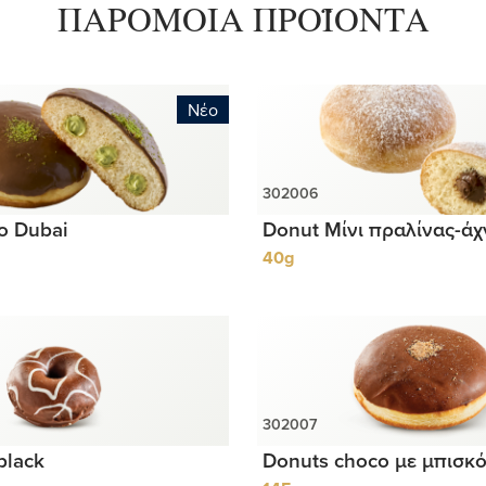
ΠΑΡΟΜΟΙΑ ΠΡΟΪΟΝΤΑ
Νέο
o Dubai
Donut Μίνι πραλίνας-άχ
40g
black
Donuts choco με μπισκο