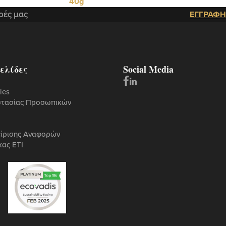
40g
ρές μας
ΕΓΓΡΑΦΗ
ελίδες
Social Media
ies
στασίας Προσωπικών
είρισης Αναφορών
κας ETI